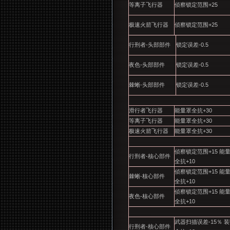
等离子飞行器
侦察锁定范围+25
极速火箭飞行器
侦察锁定范围+25
行刑者-头部部件
锁定误差-0.5
夜色-头部部件
锁定误差-0.5
棘蜥-头部部件
锁定误差-0.5
滑行者飞行器
能量罩全抗+30
等离子飞行器
能量罩全抗+30
极速火箭飞行器
能量罩全抗+30
侦察锁定范围+15 能
行刑者-核心部件
全抗+10
侦察锁定范围+15 能
棘蜥-核心部件
全抗+10
侦察锁定范围+15 能
夜色-核心部件
全抗+10
武器扫描误差-15％ 
行刑者-核心部件