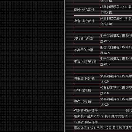
全抗+10
武器扫描误差-15％ 
棘蜥-核心部件
全抗+10
武器扫描误差-15％ 
夜色-核心部件
全抗+10
射击武器射程+15 滑
滑行者飞行器
度+0.5
射击武器射程+15 滑
等离子飞行器
度+0.5
射击武器射程+15 滑
极速火箭飞行器
度+0.5
侦察锁定范围+15 装
行刑者-控制舱
抗+10
侦察锁定范围+15 装
棘蜥-控制舱
抗+10
侦察锁定范围+15 装
夜色-控制舱
抗+10
行刑者-身体部件 附加
躯体装甲耐久+125％ 装甲爆炸抗性+15
行刑者-身体部件
附加属性：核心电容+40％ 装甲恢复速度+