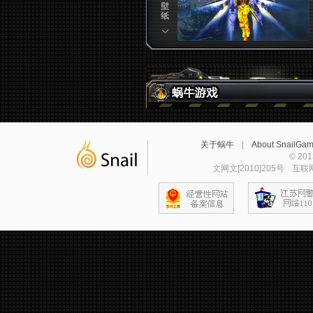
关于蜗牛
|
About SnailGa
© 2
文网文[2010]205号
互联