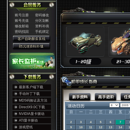
账号注册
密码修改
账号充值
分区划帐
修改邮箱
资料补填
密码找回
手机绑定
最新客户端下载
手动补丁下载
MD5码验证及方法
DirectX9.0C下载
日
一
二
三
四
五
NVIDIA显卡驱动
ATI显卡驱动
2
3
4
5
6
7
游戏壁纸
9
10
11
12
13
14