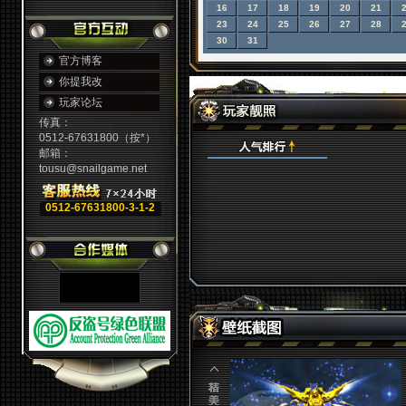
16
17
18
19
20
21
23
24
25
26
27
28
30
31
官方博客
你提我改
玩家论坛
传真：
0512-67631800（按*）
邮箱：
tousu@snailgame.net
0512-67631800-3-1-2