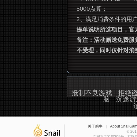
5000点算；
2、满足消费条件的用
提单说明所选项目，官
备注：活动赠送免费服
不受理，同时仅针对消
抵制不良游戏
拒绝
脑
沉迷游
关于蜗牛
|
About SnailGa
© 2
文网文[2010]205号
互联