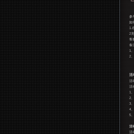
参
如
1
2
客服
备
1
2
活
活动
活
1
、
2
、
3
4
5
活
活