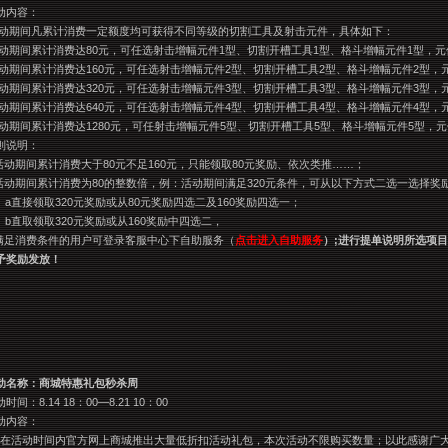
动内容：
动期间凡累计消费一定额度均可获得不同等级的切割工具及射击元件，具体如下：
动期间累计消费达80元，可任选射击增幅元件1型、切割开槽工具1型、格斗增幅元件1型，元
动期间累计消费达160元，可任选射击增幅元件2型、切割开槽工具2型、格斗增幅元件2型，元
动期间累计消费达320元，可任选射击增幅元件3型、切割开槽工具3型、格斗增幅元件3型，
动期间累计消费达640元，可任选射击增幅元件4型、切割开槽工具4型、格斗增幅元件4型，元
动期间累计消费达1280元，可任射击增幅元件5型、切割开槽工具5型、格斗增幅元件5型，
则说明：
活动期间累计消费大于80元不足160元，只能领取80元奖励、依次类推……；
活动期间累计消费为80的整数倍，例：活动期间满足320元条件，可从以下方式二选一选择奖励
a
直接领取320元奖励或从80元奖励四选二及160奖励四选一；
b
直取领取320元奖励或从160奖励中四选二，
满足消费条件的用户可登录客服中心下自助服务（
点击进入自助服务
）;进行提单说明所选项
予奖励发放！
动名称：商城特惠礼包秒杀周
动时间：
8.14 18
：00—8.21 10：00
动内容：
在活动时间内官方网上商城推出大量低折扣活动礼包，本次活动不限购买数量；以此感谢广