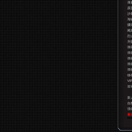
薄
霹
沙
海
骤
飓
烈
升
弹
弹
弹
弹
弹
移
VI
攻
新
自
强
备