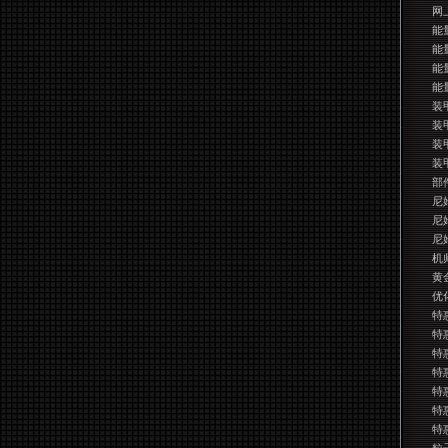
网
能
能
能
能
装
装
装
装
部
尼
尼
尼
机
黄
优
特
特
特
特
特
特
特