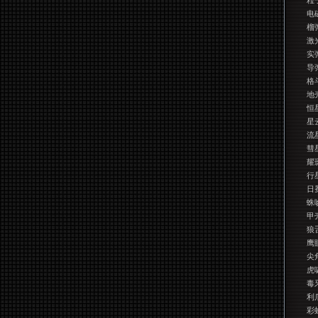
粒
电
榴
激
实
导
格
地
恒
星
流
彗
耀
行
日
蛛
甲
狼
鹰
尖
虎
毒
利
彩