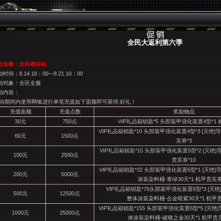
全民大返利第六季
动名称：全民有好礼
时间：8.14 18：00—8.21 10：00
动对象：全区全服
动内容：
动期间内使用网银进行单笔充值如下面额即可获得:好礼！
充值面额
充值点数
奖励物品
30
元
750
点
VIP
礼品箱钥匙*5 头部装甲强化装置4型*1 
VIP
礼品箱钥匙*10 头部装甲强化装置4型*3 [灭绝
60
元
1500
点
宾券*3
VIP
礼品箱钥匙*15 头部装甲强化装置5型*2 [灭绝]
100
元
2500
点
贵宾券*10
VIP
礼品箱钥匙*32 头部装甲强化装置6型*1 [灭绝]
200
元
5000
点
涂装染料桶-青绿30天*1 机甲贵宾券
VIP
礼品箱钥匙*75头部装甲强化装置6型*3 [灭绝
500
元
12500
点
整体涂装染料桶-合金暗紫30天*1 机甲贵
VIP
礼品箱钥匙*155 头部装甲强化装置6型*5 [灭绝]
1000
元
25000
点
体涂装染料桶-破晓之金30天*1 机甲贵宾