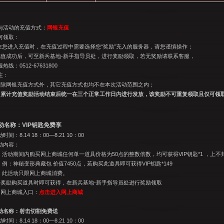
与活动的充值方式：
网银充值
何领取：
.在您进入充值时，在充值过程中需要选择您“奖励”充入的服务器，请您谨慎操作；
充值成功后，可至新兵基地-新手指导员处，进行奖励领取，若无奖励请联系客服，
热线：0512-67631800
注：
、除网银充值方式外，其它充值方式也均不在本次活动范围之内；
、
累计充值奖励活动结束后统一在三个正常工作日内进行发放，该奖励不可重复领取且仅可领
动名称：VIP钥匙免费享
时间：8.14 18：00—8.21 10：00
动内容：
 活动期间内购买网上商城任何单一道具价格为50点的整数倍数，均可获得VIP钥匙*1 ，上不
 例：神秘变形典藏包 价值7450点，若购买此道具即可获得VIP钥匙*149
、 此活动只限网上商城消费。
、奖励购买道具时即可获得，在新兵基地-新手指导员处进行奖励领取
、网上商城入口：
点击进入网上商城
动名称：射击切割免费送
动时间：
8.14 18
：00—8.21 10：00