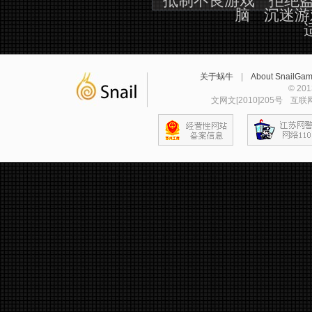
抵制不良游戏
拒绝
脑
沉迷游
关于蜗牛
|
About SnailGa
© 2
文网文[2010]205号
互联