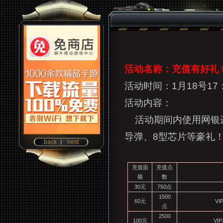
活动名称：充值有好礼 
活动时间：1月18号17：
活动内容：
活动期间内使用网银
导弹、8型芯片等豪礼
back
next
充值面
充值点
额
数
30
元
750
点
1500
60
元
VI
点
2500
100
元
VIP