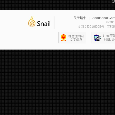
关于蜗牛
|
About SnailGa
© 2
文网文[2010]205号
互联