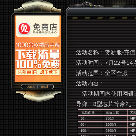
活动名称：贺新服-充
活动时间：7月22号14
活动范围：全区全服
活动内容：
back
next
活动期间内使用网银
导弹、8型芯片等豪礼
充值面额
充值点数
奖
30
元
750
点
VIP
60
元
1500
点
VIP
100
元
2500
点
VIP