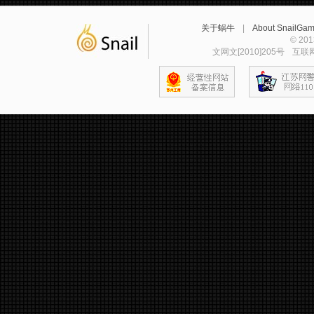
关于蜗牛
|
About SnailGa
© 2
文网文[2010]205号
互联