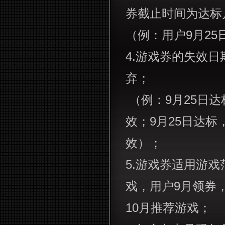
券截止时间为达标
（例：用户
9
月
25
4.
游戏券的失效日
弃；
（例：
9
月
25
日达
效；
9
月
25
日达标
效）；
5.
游戏券适用游戏
戏，用户
9
月领券
10
月推荐游戏；