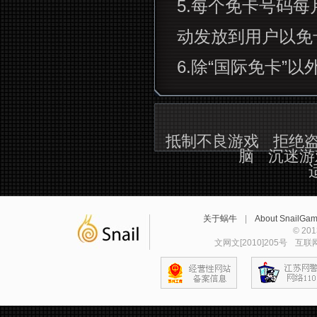
5.
每个免卡号码每
动发放到用户以免
6.
除“国际免卡”
抵制不良游戏
拒绝
脑
沉迷游
关于蜗牛
|
About SnailGa
© 2
文网文[2010]205号
互联