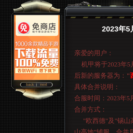
2023
亲爱的用户：
机甲将于
2023
年
5
后新的服务器为：
"
back
next
具体合并说明：
合服时间：
2023
年
5
合并方式：
"
欧西德
"
及
"
锡山
山高地
"
辅服，合并