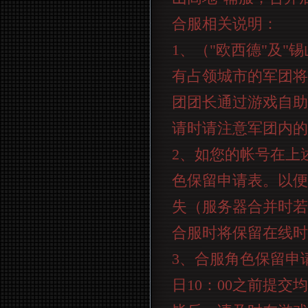
合服相关说明：
1
、（
"
欧西德
"
及
"
锡
有占领城市的军团将
团团长通过游戏自助
请时请注意军团内的
2
、如您的帐号在上
色保留申请表。以便
失（服务器合并时若
合服时将保留在线时
3
、合服角色保留申
日
10
：
00
之前提交均