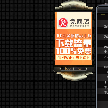
游
本
游
《
敌
中
战
防
back
next
为
环
下
本
本