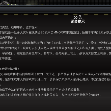
适龄提示
戏类型、适用年龄、监护提示；
游戏是一款多人实时在线的全3D机甲类MMORPG网络游戏，适用于年满18周岁以
戏内容描述；
机甲世纪》是一款以机械战争为主的科幻游戏，支持基于团队的PVP系统，设计的
对阵营的冲突上，玩家可以扮演自然人或经过基因改造的强化人和新人类，驾驶人型
、宇宙进行。在这侵染着血与火、爱与恨、生与死的土地上，战争庞大频繁且刺激，
术等要素。
沉迷规则说明；
积极响应国家新闻出版署下发的《关于进一步严格管理切实防止未成年人沉迷网络游
境，做好未成年人的游戏防沉迷工作，切实保护未成年人的身心健康。本游戏的实名
：
游戏不会以任何形式向未实名注册和登录的用户提供游戏服务。
游戏不对未成年人用户提供任何游戏相关服务，包括但不限于登录及充值服务。