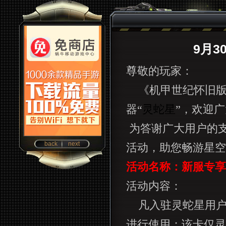
9月
尊敬的玩家：
《机甲世纪怀旧
器“
灵蛇星
”，欢迎
为答谢广大用户的支
back
next
活动，助您畅游星空
活动名称：新服专享
活动内容：
凡入驻灵蛇星用户
进行使用；该卡仅灵