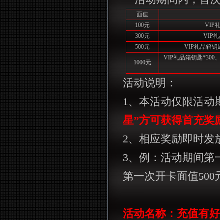
面值
100
元
VIP
300
元
VIP
礼
500
元
VIP
礼品箱钥
VIP
礼品箱钥匙
*300
1000
元
活动说明：
1
、本活动仅限活动
星”方可获得首充奖
2
、相应奖励即时发
3
、例：活动期间第
第一次开卡面值
500
活动名称：充值有好