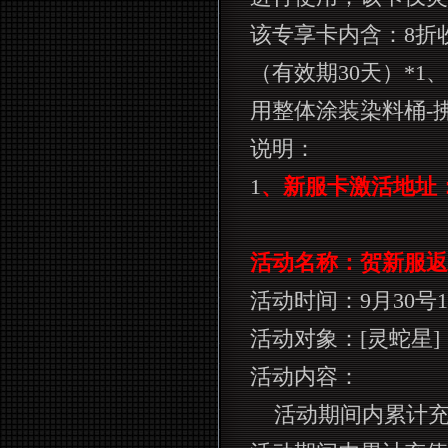
该专享卡内含：
8
折
（有效期
30
天）
*1
、
用整体涂装染料桶
-
说明：
1
、新服卡激活地址
活动名称：贺新服返
活动时间：
9
月
30
号
1
活动对象：
[
灵蛇星
]
活动内容：
活动期间内累计