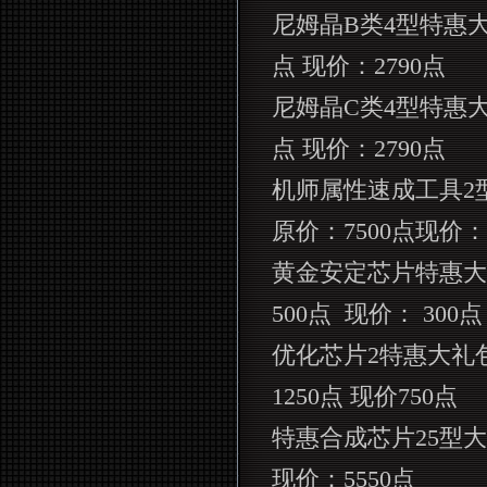
尼姆晶
B
类
4
型特惠
点 现价：
2790
点
尼姆晶
C
类
4
型特惠
点 现价：
2790
点
机师属性速成工具
2
原价：
7500
点现价：
黄金安定芯片特惠大
500
点
现价：
300
点
优化芯片
2
特惠大礼
1250
点 现价
750
点
特惠合成芯片
25
型大
现价：
5550
点