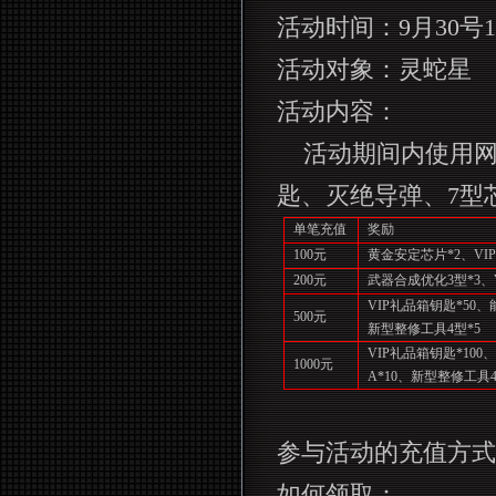
活动时间：
9
月
30
号
1
活动对象：灵蛇星
活动内容：
活动期间内使用
匙、灭绝导弹、
7
型
单笔充值
奖励
100
元
黄金安定芯片
*2
、
VIP
200
元
武器合成优化
3
型
*3
、
VIP
礼品箱钥匙
*50
、
500
元
新型整修工具
4
型
*5
VIP
礼品箱钥匙
*100
、
1000
元
A*10
、新型整修工具
参与活动的充值方式
如何领取：