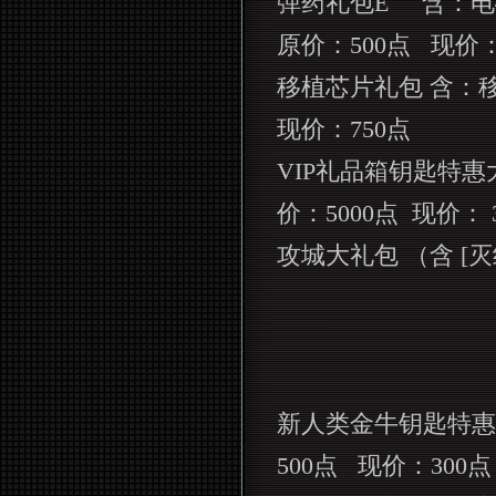
弹药礼包
E
含：电
原价：
500
点
现价
移植芯片礼包 含：
现价：
750
点
VIP
礼品箱钥匙特惠
价：
5000
点
现价：
攻城大礼包 （含
[
灭
新人类金牛钥匙特惠
500
点
现价：
300
点