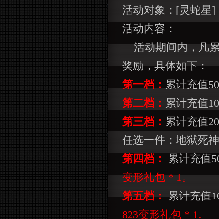
活动对象：
[
灵蛇星
]
活动内容：
活动期间内，凡
奖励，具体如下：
第一档：
累计充值
50
第二档：
累计充值
10
第三档：
累计充值
20
任选一件：地狱死神
第四档：
累计充值
5
变形礼包
* 1
。
第五档：
累计充值
1
823
变形礼包
* 1
。