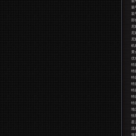
装
装
装
部
尼
尼
尼
机
黄
优
特
特
特
特
特
特
特
地
恒
星
流
彗