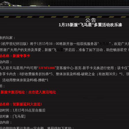
1月15新服“飞马星”多重活动欢乐凑
敬的玩家：
《机甲世纪怀旧版》将于
1
月
15
号
16
：
00
将新开放一组双线服务器“
飞马星
”，欢迎广大
答谢广大用户的支持及厚爱，新服“飞
马星
”开启后，准备了如下活动，助您畅游星空
动名称：新服专享卡
动内容：
凡入驻天马星用户均可用“
JJFMX666
”至客服中心
-
首页
-
新手卡兑换进行使用；该卡仅
专享卡内含：
8
折收费服务折扣券
*5
、整体涂装染料桶
-
破晓之金（有效期
30
天）
*1
、
、活动用整体涂装染料桶
-
拂晓
*1
明：
、新服卡激活地址：
点击进入激活地址
动名称：贺新服返利大放送
1
动时间：
1
月
15
号
16
点至合服后
动对象：
[
飞马星
]
动内容：
活动期间内累计充值一定金额，将获得如下奖励：