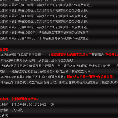
动期间内累计充值
1000
元，活动结束后可获得获该档
52%
点数返还，
动期间内累计充值
1500
元，活动结束后可获得该档
53%
点数返还
,
动期间内累计充值
3000
元，活动结束后可获得该档
54%
点数返还
,
动期间内累计充值
5000
元，活动结束后可获得该档
55%
点数返还
,
动期间内累计充值
8000
元，活动结束后可获得该档
57%
点数返还
,
动期间内累计充值
10000
元，活动结束后可获得该档
60%
点数返还
,
动期间内累计充值
20000
元，活动结束后可获得该档
65%
点数返还
,
注说明：
、本活动仅限“飞马星”服务器用户；（
充值赠送奖励选择飞马星方可
获得返利
,
充值奖励
、本活动每个账号仅可获得一次奖励，且不可重复领取；
、活动结束后以累计充值最高数进行返点，例：账号
A
在活动期间累计充值
1100
元，由
奖励，不能领取其它档奖励；多出部分不参与活动；其它档次相同；
、本活动与新服其它活动互不影响！所返点数将在
活动结束后统一返至“合后服务器”
、活动返点计算公式：档次
*
返还百分比
*25
例档次在
10000
元活动结束后可获赠
10000*
动名称：贺新服返利大放送
2
动时间：
1
月
15
号
16
：
00-1
月
21
号
24
：
00
动对象：
[
飞马星
]
动内容：