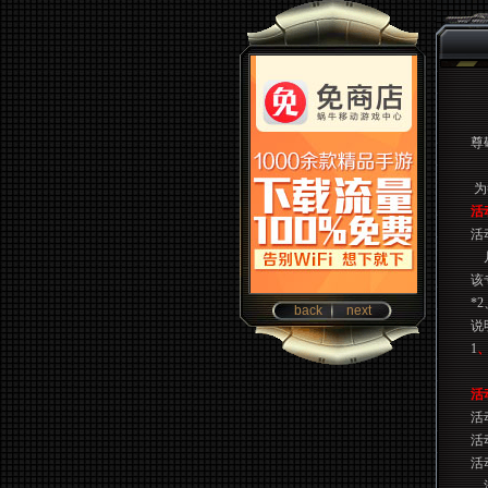
尊
为
活
活
该
*2
back
next
说
1
活
活
活
活