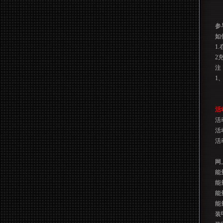
参
如
1.
2
注
1
活
活
活
活
网
能
能
能
能
装