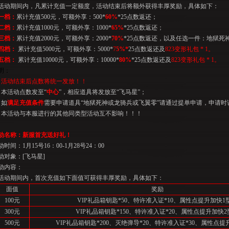
活动期间内，凡累计充值一定额度，活动结束后将额外获得丰厚奖励，具体如下：
一档：
累计充值
500
元，可额外享：
500*
60%
*25
点数返还；
二档：
累计充值
1000
元，可额外享：
1000*
65%
*25
点数返还；
三档：
累计充值
2000
元，可额外享：
2000*
70%
*25
点数返还，以及任选一件：地狱死
四档：
累计充值
5000
元，可额外享：
5000*
7
5%*
25
点数返还及
823
变形礼包
* 1
。
五档：
累计充值
10000
元，可额外享：
10000*
80%
*25
点数返还及
823
变形礼包
* 1
。
明：
、活动结束后点数将统一发放！
！
、本活动点数发至“
中心
”，相应道具将发放至“飞马星”；
、如
满足充值条件
需要申请道具“地狱死神或龙骑兵或飞翼零”请通过提单申请，申请
、本活动与本服进行的其他同类型活动互不影响！！！
动名称：新服首充送好礼！
动时间：
1
月
15
号
16
：
00-1
月
28
号
24
：
00
动对象：
[
飞马星
]
动内容：
活动期间内，首次充值如下面值可获得丰厚奖励，具体如下：
面值
奖励
100
元
VIP
礼品箱钥匙
*50
、特许准入证
*10
、属性点提升加快
1
300
元
VIP
礼品箱钥匙
*150
、特许准入证
*20
、属性点提升加快
2
500
元
VIP
礼品箱钥匙
*200
、灭绝弹导
*20
、特许准入证
*30
、属性点提