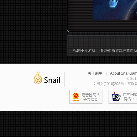
抵制不良游戏
拒绝盗版游戏注意自
关于蜗牛
|
About SnailGa
© 2
文网文[2010]205号
互联