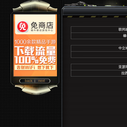
联邦
橡
中立
亚瑟
拉
back
next