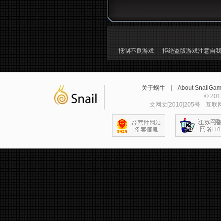
抵制不良游戏
拒绝盗版游戏注意自
关于蜗牛
|
About SnailGa
© 2
文网文[2010]205号
互联