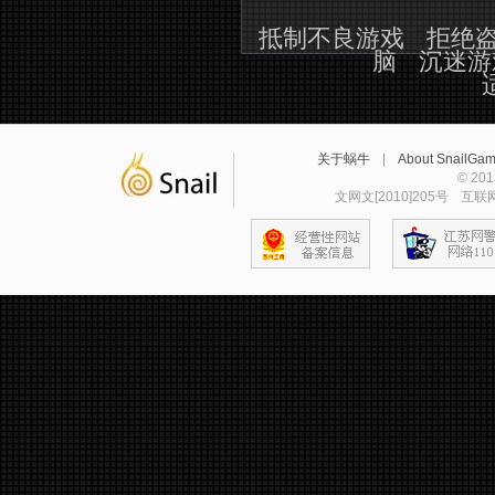
抵制不良游戏
拒绝
脑
沉迷游
关于蜗牛
|
About SnailGa
© 2
文网文[2010]205号
互联