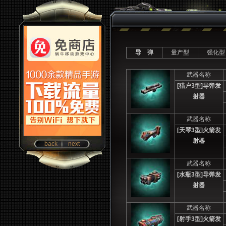
导 弹
量产型
强化型
武器名称
[
猎户3型]导弹发
射器
武器名称
[
天琴3型]火箭发
射器
back
next
武器名称
[
水瓶3型]导弹发
射器
武器名称
[
射手3型]火箭发