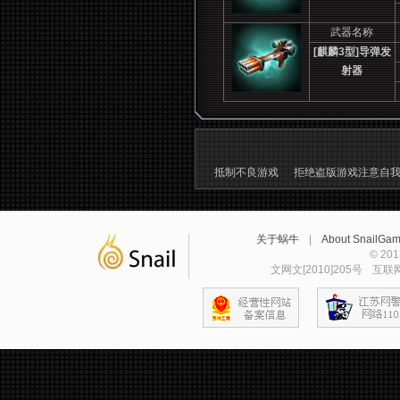
武器名称
[
麒麟3型]导弹发
射器
抵制不良游戏
拒绝盗版游戏注意自
关于蜗牛
|
About SnailGa
© 2
文网文[2010]205号
互联