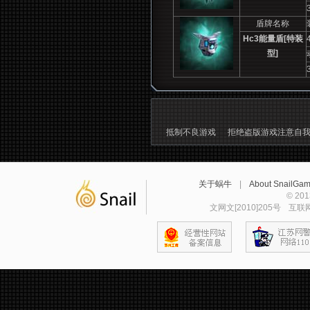
盾牌名称
Hc3
能量盾[特装
型]
抵制不良游戏
拒绝盗版游戏注意自
关于蜗牛
|
About SnailGa
© 2
文网文[2010]205号
互联