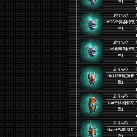
型]
盾牌名称
MOG
干扰器[特装
型]
盾牌名称
Lock
能量盾[特装
型]
盾牌名称
Hc3
能量盾[特装
型]
盾牌名称
Lan
干扰器[特装
型]
盾牌名称
Has
干扰器[特装
型]