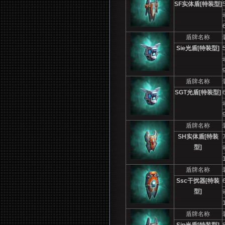
SF
实体盾[特装型]
盾牌名称
Sie
光盾[特装型]
盾牌名称
SGT
光盾[特装型]
盾牌名称
SH
实体盾[特装
型]
盾牌名称
Ssc
干扰器[特装
型]
盾牌名称