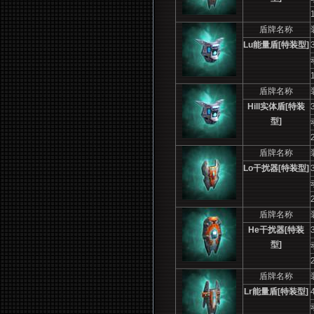
盾牌名称
Lu
能量盾[特装型]
盾牌名称
Hill
实体盾[特装
型]
盾牌名称
Lo
干扰器[特装型]
盾牌名称
He
干扰器[特装
型]
盾牌名称
Lr
能量盾[特装型]