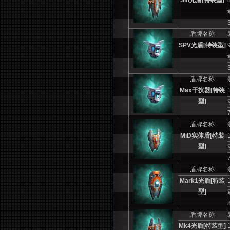
Sin
光盾[特装型]
盾牌名称
SPV
光盾[特装型]
盾牌名称
Max
干扰器[特装
型]
盾牌名称
MiD
实体盾[特装
型]
盾牌名称
Mark1
光盾[特装
型]
盾牌名称
Mk4
光盾[特装型]