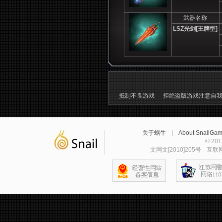
武器名称
LSZ
光剑[王牌型]
抵制不良游戏
拒绝盗版游戏注意自
关于蜗牛
|
About SnailGa
© 2
文网文[2010]205号
互联