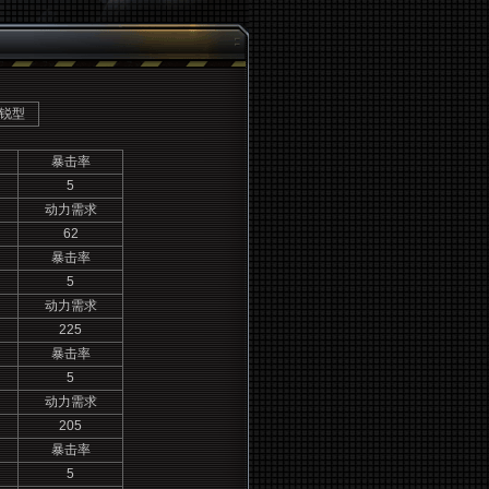
锐型
暴击率
5
动力需求
62
暴击率
5
动力需求
225
暴击率
5
动力需求
205
暴击率
5