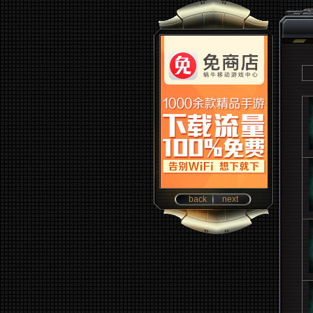
back
next