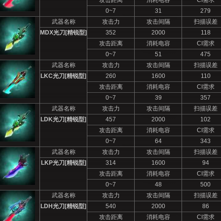
攻击距离
消耗电容
CI需求
0~7
31
279
武器名称
攻击力
攻击间隔
扫描误差
MDX
光刀[精锐型]
352
2000
118
攻击距离
消耗电容
CI需求
0~7
51
475
武器名称
攻击力
攻击间隔
扫描误差
LKC
光刀[精锐型]
260
1600
110
攻击距离
消耗电容
CI需求
0~7
39
357
武器名称
攻击力
攻击间隔
扫描误差
LDK
光刀[精锐型]
457
2000
102
攻击距离
消耗电容
CI需求
0~7
64
343
武器名称
攻击力
攻击间隔
扫描误差
LKP
光刀[精锐型]
314
1600
94
攻击距离
消耗电容
CI需求
0~7
48
500
武器名称
攻击力
攻击间隔
扫描误差
LDH
光刀[精锐型]
540
2000
86
攻击距离
消耗电容
CI需求