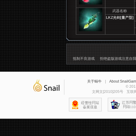
武器名称
LKZ
光剑[量产型]
抵制不良游戏
拒绝盗版游戏注意自
关于蜗牛
|
About SnailGa
© 2
文网文[2010]205号
互联