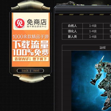
自然人
1-4级
强化人
1-4级
新人类
1-4级
鼬獾
back
next