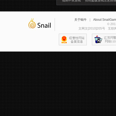
抵制不良游戏
拒绝盗版游戏注意自
关于蜗牛
|
About SnailGa
© 2
文网文[2010]205号
互联