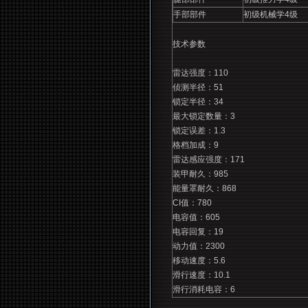
手部部件
初级机械学4级
技术参数
雷达强度：110
侦测半径：51
锁定半径：34
最大锁定数量：3
锁定误差：1.3
格档加成：9
雷达感应强度：171
装甲耐久：985
能量罩耐久：868
CI值：780
电容值：605
电容回复：19
动力值：2300
移动速度：5.6
滑行速度：10.1
滑行消耗电容：6