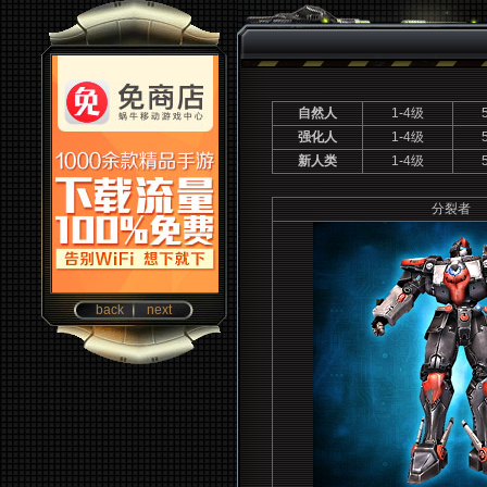
自然人
1-4级
强化人
1-4级
新人类
1-4级
分裂者
back
next