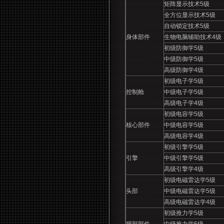
矩阵显示技术5级
全方位显示技术5级
自动锁定技术5级
身体部件
生物电脑辅助技术4级
初级防御学5级
中级防御学5级
高级防御学4级
初级电子学5级
控制舱
中级电子学5级
高级电子学4级
初级电容学5级
核心部件
中级电容学5级
高级电容学4级
初级引擎学5级
引擎
中级引擎学5级
高级引擎学4级
初级电磁雷达学5级
头部
中级电磁雷达学5级
高级电磁雷达学4级
初级推力学5级