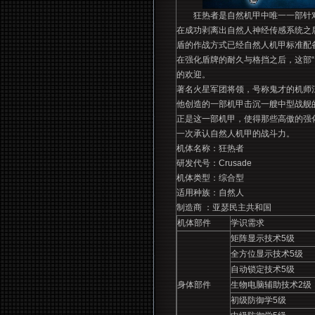
狂热者是自然机甲中唯一一部针对
在成功剥离出自然人神经传感系统之
盾的作战方式已经自然人机甲标准配
在强化盾牌的耐久与格挡之后，这部“
的欢迎。
著名火星军团将领，号称鬼才的机师
他创造的一部机甲击沉一艘中型战舰
正是这一部机甲，使得那些高傲的强
一次承认自然人机甲的战斗力。
机体名称：狂热者
研发代号：Crusade
机体类型：综合型
适用种族：自然人
制造商 ：亚瑟民主共和国
机体部件
学识需求
矩阵显示技术5级
全方位显示技术5级
自动锁定技术5级
身体部件
生物电脑辅助技术2级
初级防御学5级