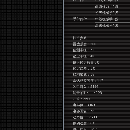
腿部部件
中级推力学5级
高级推力学4级
初级机械学5级
手部部件
中级机械学5级
高级机械学4级
技术参数
雷达强度：200
侦测半径：71
锁定半径：48
最大锁定数量：6
锁定误差：1.0
格档加成：15
雷达感应强度：117
装甲耐久：5496
能量罩耐久：4928
CI值：3600
电容值：3049
电容回复：73
动力值：17500
移动速度：6.0
滑行速度：10.7